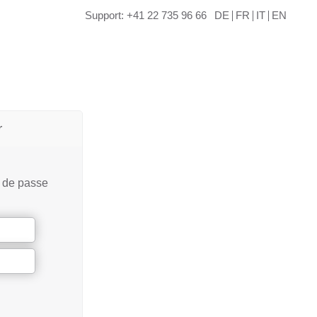
Support: +41 22 735 96 66
DE
FR
IT
EN
r
t de passe