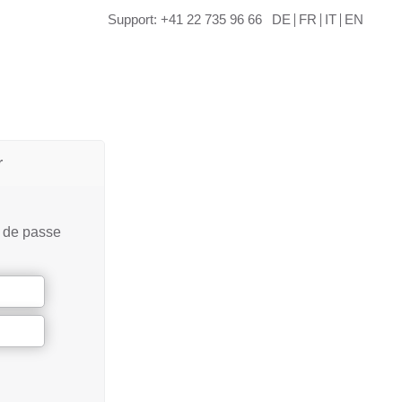
Support: +41 22 735 96 66
DE
FR
IT
EN
r
t de passe