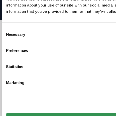
Impressum
AGB
We
Startups!
information about your use of our site with our social media,
Datenschutzerklärung
Powered by
Nexus Group AG
information that you’ve provided to them or that they’ve colle
Consent
Necessary
Selection
Preferences
Statistics
Marketing