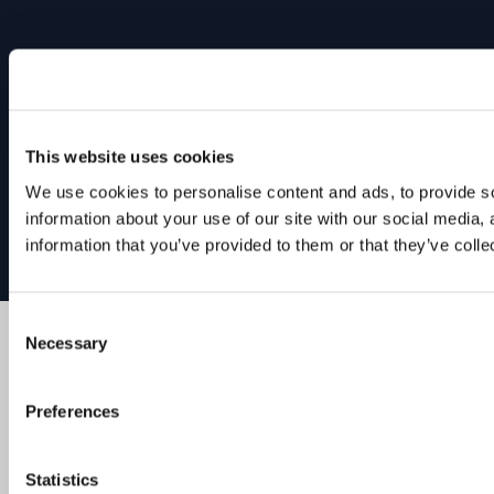
Vous apportez l'idée commerciale. Nous nous occupons
du reste!
This website uses cookies
We use cookies to personalise content and ads, to provide so
Mentions Légales
CGV
We
Startups!
information about your use of our site with our social media,
Déclaration de protection des
Powered by
Nexus
données
information that you’ve provided to them or that they’ve colle
Group AG
Consent
Necessary
Selection
Preferences
Statistics