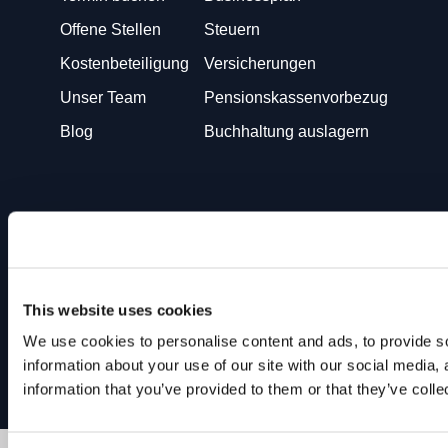
Offene Stellen
Steuern
Kostenbeteiligung
Versicherungen
Unser Team
Pensionskassenvorbezug
Blog
Buchhaltung auslagern
Sie bringen die Geschäftsidee. Wir kümmern uns um den
Rest!
This website uses cookies
We use cookies to personalise content and ads, to provide so
Impressum
AGB
We
Startups!
information about your use of our site with our social media,
Datenschutzerklärung
Powered by
Nexus Group AG
information that you’ve provided to them or that they’ve colle